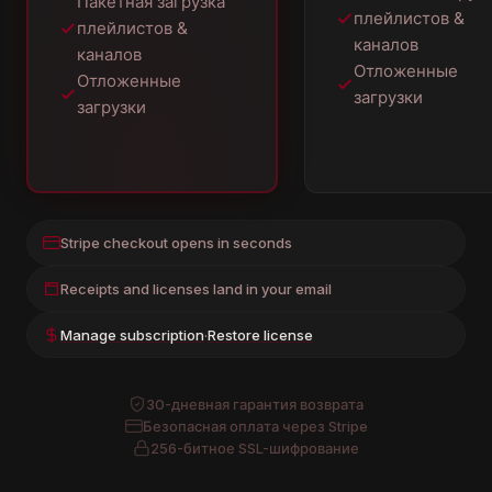
Пакетная загрузка
плейлистов &
плейлистов &
каналов
каналов
Отложенные
Отложенные
загрузки
загрузки
Stripe checkout opens in seconds
Receipts and licenses land in your email
Manage subscription
·
Restore license
30-дневная гарантия возврата
Безопасная оплата через Stripe
256-битное SSL-шифрование