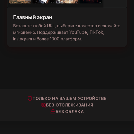
Главный экран
Вставьте любой URL, выберите качество и скачайте
мгновенно. Поддерживает YouTube, TikTok,
Ваша библиотека
Встроенный плеер
Instagram и более 1000 платформ.
Каждая загрузка организована, доступна для
Смотрите всё, что скачали. Картинка-в-картинке
поиска и готова к воспроизведению.
позволяет просматривать контент во время
Просматривайте по платформе, формату или
воспроизведения.
статусу.
ТОЛЬКО НА ВАШЕМ УСТРОЙСТВЕ
БЕЗ ОТСЛЕЖИВАНИЯ
БЕЗ ОБЛАКА