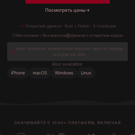
Посмотреть цены
→
Открытый движок · Rust + Flutter · 5 платформ
Без слежки
Без вирусов
Движок с открытым кодом
After download, enable Install unknown apps in Settings
to install the APK.
Also available:
iPhone
macOS
Windows
Linux
СКАЧИВАЙТЕ С 1000+ ПЛАТФОРМ, ВКЛЮЧАЯ