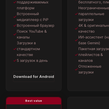
поддерживаемых
бесплатного, пл
платформ
Неограниченны
Встроенный
параллельные
медиаплеер с PiP
загрузки
Встроенный браузер
4K & оригинальн
Поиск YouTube &
качество
каналы
ИИ-ассистент (н
Загрузки в
базе Gemini)
стандартном
Пакетная загруз
качестве
плейлистов &
5 загрузок в день
каналов
Отложенные
загрузки
Download for Android
Best value