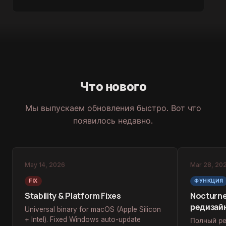
Что нового
Мы выпускаем обновления быстро. Вот что
появилось недавно.
May 14, 2026
Mar 28, 20
FIX
ФУНКЦИЯ
Stability & Platform Fixes
Nocturne
редизай
Universal binary for macOS (Apple Silicon
+ Intel). Fixed Windows auto-update
Полный ре