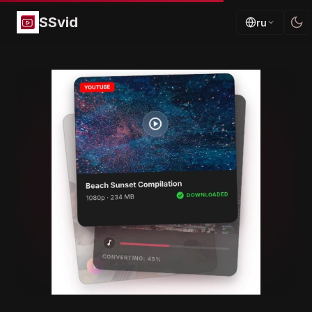
SSvid
ru