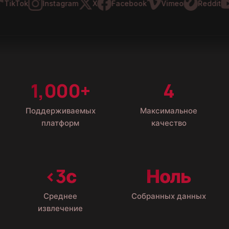
ikTok
Instagram
X
Facebook
Vimeo
Reddit
Y
1,000+
4
Поддерживаемых
Максимальное
платформ
качество
<3с
Ноль
Среднее
Собранных данных
извлечение