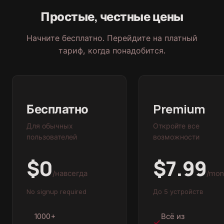
Простые, честные цены
Начните бесплатно. Перейдите на платный
тариф, когда понадобится.
Бесплатно
Premium
Для обычных
Откройте все
пользователей
возможности
$0
$7.99
/навсегда
/mon
No signup required
До 5 устройств
1000+
Всё из