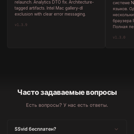
relaunch. Analytics DTO fix. Architecture-
системе No
tagged artifacts. Intel Mac gallery-dl
языков. О
exclusion with clear error messaging.
нескольки
браузера 
v1.3.9
Полная пе
v1.3.0
Часто задаваемые вопросы
Есть вопросы? У нас есть ответы.
SSvid бесплатен?