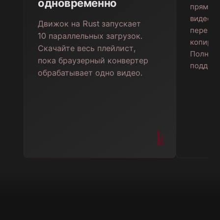
одновременно
прямо в
видео? 
Движок на Rust запускает
перехва
10 параллельных загрузок.
копиров
Скачайте весь плейлист,
Полноце
пока браузерный конвертер
поддерж
обрабатывает одно видео.