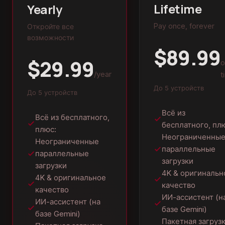
Lifetime
Yearly
Pay once, forever
Откройте все
возможности
$89.99
$29.99
o
/year
t
До 5 устройств
До 5 устройств
Всё из
Всё из бесплатного,
бесплатного, пл
плюс:
Неограниченны
Неограниченные
параллельные
параллельные
загрузки
загрузки
4K & оригинальн
4K & оригинальное
качество
качество
ИИ-ассистент (н
ИИ-ассистент (на
базе Gemini)
базе Gemini)
Пакетная загруз