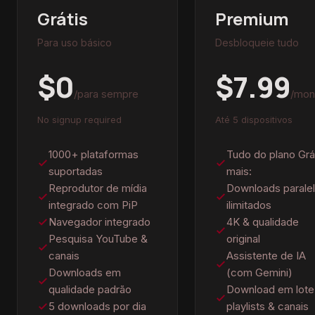
Grátis
Premium
Para uso básico
Desbloqueie tudo
$0
$7.99
/para sempre
/mon
No signup required
Até 5 dispositivos
1000+ plataformas
Tudo do plano Grát
suportadas
mais:
Reprodutor de mídia
Downloads parale
integrado com PiP
ilimitados
Navegador integrado
4K & qualidade
Pesquisa YouTube &
original
canais
Assistente de IA
Downloads em
(com Gemini)
qualidade padrão
Download em lote
5 downloads por dia
playlists & canais