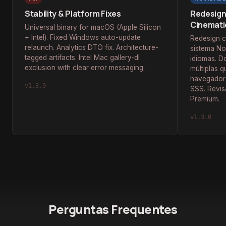
Stability & Platform Fixes
Redesign
Cinemati
Universal binary for macOS (Apple Silicon
+ Intel). Fixed Windows auto-update
Redesign c
relaunch. Analytics DTO fix. Architecture-
sistema No
tagged artifacts. Intel Mac gallery-dl
idiomas. D
exclusion with clear error messaging.
múltiplas q
navegador 
v1.3.9
SSS. Revis
Premium.
v1.3.0
Perguntas Frequentes