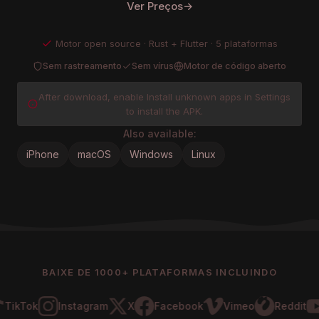
Ver Preços
→
Motor open source · Rust + Flutter · 5 plataformas
Sem rastreamento
Sem vírus
Motor de código aberto
After download, enable Install unknown apps in Settings
to install the APK.
Also available:
iPhone
macOS
Windows
Linux
BAIXE DE 1000+ PLATAFORMAS INCLUINDO
kTok
Instagram
X
Facebook
Vimeo
Reddit
Y