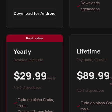
Downloads
agendados
Download for Android
Best value
Lifetime
Yearly
Pay once, forever
Desbloqueie tudo
$89.99
$29.99
o
/year
t
Até 5 dispositivos
Até 5 dispositivos
Tudo do plano Grátis,
Tudo do plano Grát
mais:
mais:
Downloads paralelos