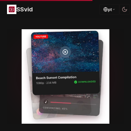
SSvid
pt