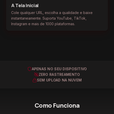
A Tela Inicial
Cole qualquer URL, escolha a qualidade e baixe
instantaneamente. Suporta YouTube, TikTok,
Sua Biblioteca
Player Integrado
Instagram e mais de 1000 plataformas.
Todos os vídeos baixados organizados, pesquisáveis
Assista qualquer vídeo que você baixou. Picture-in-
e prontos para reproduzir. Navegue por plataforma,
Picture permite navegar enquanto assiste.
formato ou status.
APENAS NO SEU DISPOSITIVO
ZERO RASTREAMENTO
SEM UPLOAD NA NUVEM
Como Funciona