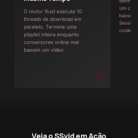
dentro d
Um cliqu
O motor Rust executa 10
baixar —
threads de download em
Sessões
paralelo. Termina uma
cookies.
playlist inteira enquanto
conversores online mal
baixam um vídeo.
Veja o SSvid em Ação