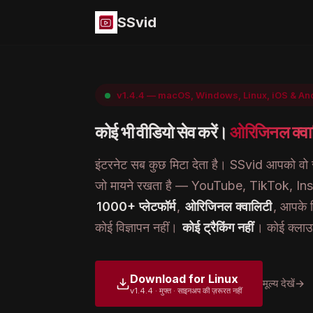
SSvid
v1.4.4 — macOS, Windows, Linux, iOS & An
कोई भी वीडियो सेव करें।
ओरिजिनल क्वाल
इंटरनेट सब कुछ मिटा देता है। SSvid आपको वो स
जो मायने रखता है — YouTube, TikTok, I
1000+ प्लेटफॉर्म
,
ओरिजिनल क्वालिटी
, आपके 
कोई विज्ञापन नहीं।
कोई ट्रैकिंग नहीं
। कोई क्लाउ
Download for Linux
मूल्य देखें
→
v1.4.4 · मुफ्त · साइनअप की ज़रूरत नहीं