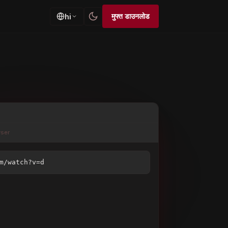
मुफ्त डाउनलोड
hi
ser
— Tokyo Streets
m/watch?v=dQw4...
0 MB/s
Tube · 12:34
0%
Queued