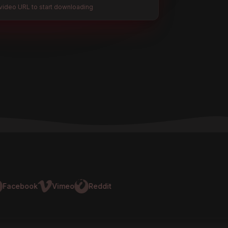
video URL to start downloading
ebook
Vimeo
Reddit