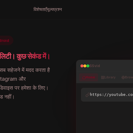
विशेषताएँ
मूल्य
प्रश्न
droid
िटी। कुछ सेकंड में।
SSvid
ब सहेजने में मदद करता है
Home
Library
Brow
nstagram और
डिवाइस पर हमेशा के लिए।
4K Travel Vlog 
https://youtube.co
ड नहीं।
Tokyo Streets.mp4
@TravelVibes · You
1080p · MP4
4K
2160p · MP4 · 847 MB
Cooking Tutorial.mp4
HD
1080p · MP4 · 312 MB