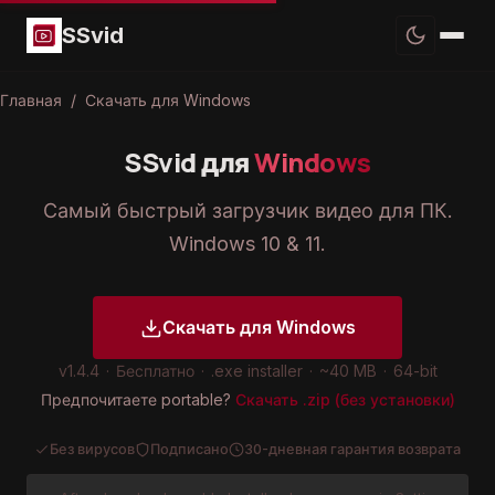
SSvid
Главная
/
Скачать для Windows
SSvid для
Windows
Самый быстрый загрузчик видео для ПК.
Windows 10 & 11.
Скачать для Windows
v1.4.4
·
Бесплатно
·
.exe installer
·
~40 MB
·
64-bit
Предпочитаете portable?
Скачать .zip (без установки)
Без вирусов
Подписано
30-дневная гарантия возврата