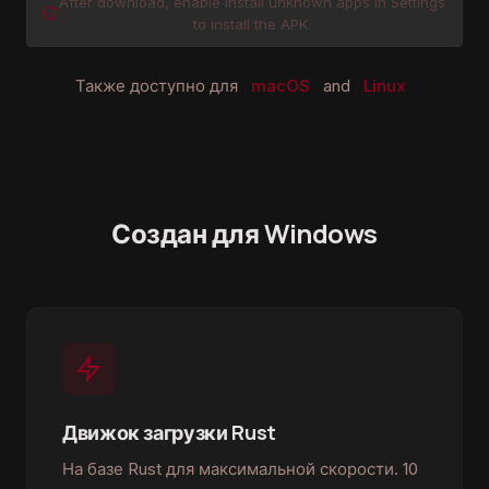
After download, enable Install unknown apps in Settings
to install the APK.
Также доступно для
macOS
and
Linux
Создан для Windows
Движок загрузки Rust
На базе Rust для максимальной скорости. 10