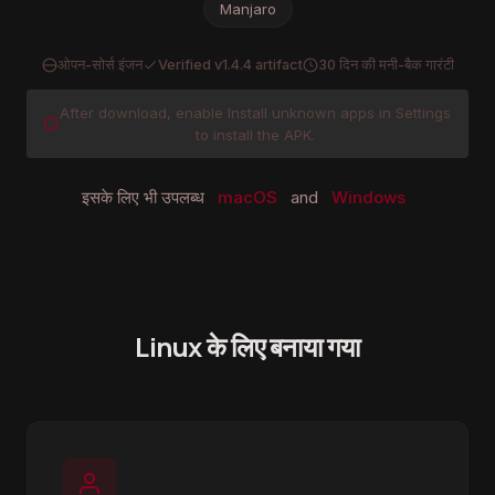
Manjaro
ओपन-सोर्स इंजन
Verified v1.4.4 artifact
30 दिन की मनी-बैक गारंटी
After download, enable Install unknown apps in Settings
to install the APK.
इसके लिए भी उपलब्ध
macOS
and
Windows
Linux के लिए बनाया गया