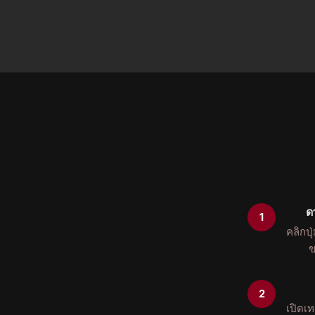
ด
คลิกป
เปิดเท