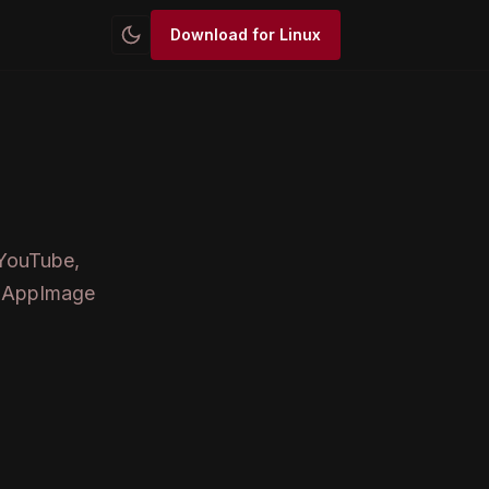
Download for Linux
 YouTube,
ม AppImage