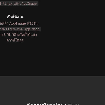
d-linux-x64.AppImage
เปิดใช้งาน
ิลคลิก AppImage หรือรัน:
id-linux-x64.AppImage
ง URL วิดีโอใดก็ได้แล้ว
ดาวน์โหลด